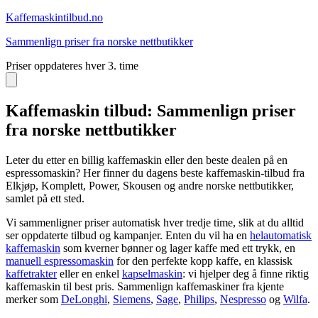
Kaffemaskin
tilbud.no
Sammenlign priser fra norske nettbutikker
Priser oppdateres hver 3. time
Kaffemaskin tilbud: Sammenlign priser
fra norske nettbutikker
Leter du etter en billig kaffemaskin eller den beste dealen på en
espressomaskin? Her finner du dagens beste kaffemaskin-tilbud fra
Elkjøp, Komplett, Power, Skousen og andre norske nettbutikker,
samlet på ett sted.
Vi sammenligner priser automatisk hver tredje time, slik at du alltid
ser oppdaterte tilbud og kampanjer. Enten du vil ha en
helautomatisk
kaffemaskin
som kverner bønner og lager kaffe med ett trykk, en
manuell espressomaskin
for den perfekte kopp kaffe, en klassisk
kaffetrakter
eller en enkel
kapselmaskin
: vi hjelper deg å finne riktig
kaffemaskin til best pris. Sammenlign kaffemaskiner fra kjente
merker som
DeLonghi
,
Siemens
,
Sage
,
Philips
,
Nespresso
og
Wilfa
.