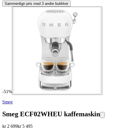
Sammenlign pris med 3 andre butikker
-
51
%
Smeg
Smeg ECF02WHEU kaffemaskin
kr
2 699
kr
5 495