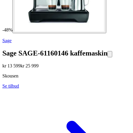
-
48
%
Sage
Sage SAGE-61160146 kaffemaskin
kr
13 599
kr
25 999
Skousen
Se tilbud