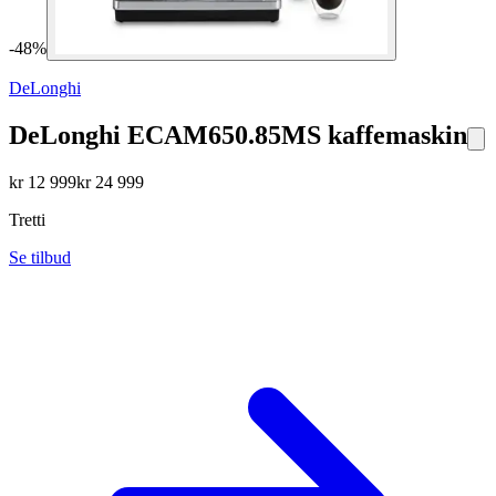
-
48
%
DeLonghi
DeLonghi ECAM650.85MS kaffemaskin
kr
12 999
kr
24 999
Tretti
Se tilbud