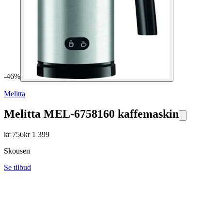
-
46
%
Melitta
Melitta MEL-6758160 kaffemaskin
kr
756
kr
1 399
Skousen
Se tilbud