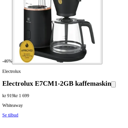
-
46
%
Electrolux
Electrolux E7CM1-2GB kaffemaskin
kr
919
kr
1 699
Whiteaway
Se tilbud