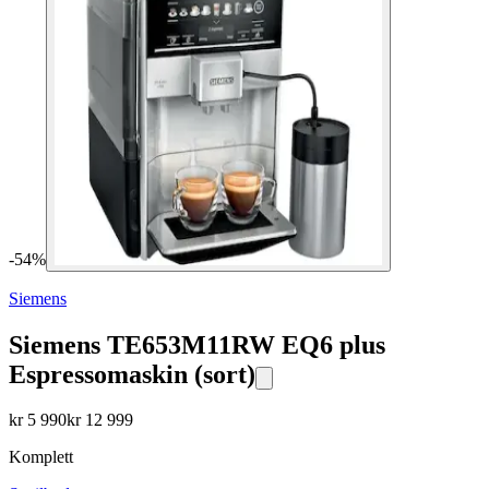
-
54
%
Siemens
Siemens TE653M11RW EQ6 plus
Espressomaskin (sort)
kr
5 990
kr
12 999
Komplett