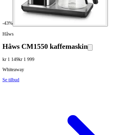
-
43
%
Hâws
Hâws CM1550 kaffemaskin
kr
1 149
kr
1 999
Whiteaway
Se tilbud