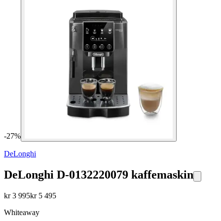
-
27
%
DeLonghi
DeLonghi D-0132220079 kaffemaskin
kr
3 995
kr
5 495
Whiteaway