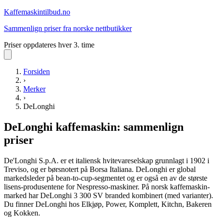
Kaffemaskin
tilbud.no
Sammenlign priser fra norske nettbutikker
Priser oppdateres hver 3. time
Forsiden
›
Merker
›
DeLonghi
DeLonghi
kaffemaskin
: sammenlign
priser
De'Longhi S.p.A. er et italiensk hvitevareselskap grunnlagt i 1902 i
Treviso, og er børsnotert på Borsa Italiana. DeLonghi er global
markedsleder på bean-to-cup-segmentet og er også en av de største
lisens-produsentene for Nespresso-maskiner. På norsk kaffemaskin-
marked har DeLonghi 3 300 SV branded kombinert (med varianter).
Du finner DeLonghi hos Elkjøp, Power, Komplett, Kitchn, Bakeren
og Kokken.