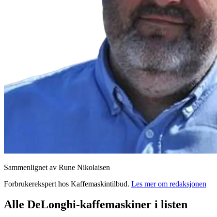
Sammenlignet av Rune Nikolaisen
Forbrukerekspert
hos
Kaffemaskintilbud
.
Les mer om redaksjonen
Alle
DeLonghi
-
kaffemaskiner
i listen