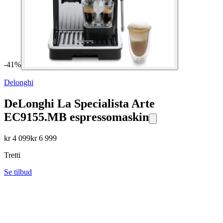
-
41
%
Delonghi
DeLonghi La Specialista Arte
EC9155.MB espressomaskin
kr
4 099
kr
6 999
Tretti
Se tilbud