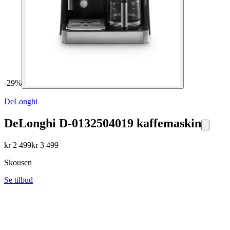
-
29
%
DeLonghi
DeLonghi D-0132504019 kaffemaskin
kr
2 499
kr
3 499
Skousen
Se tilbud