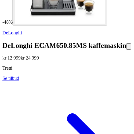
-
48
%
DeLonghi
DeLonghi ECAM650.85MS kaffemaskin
kr
12 999
kr
24 999
Tretti
Se tilbud