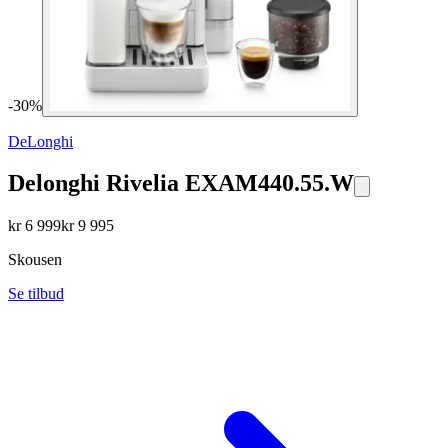
-
30
%
DeLonghi
Delonghi Rivelia EXAM440.55.W
kr
6 999
kr
9 995
Skousen
Se tilbud