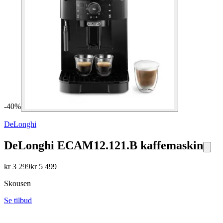
-
40
%
DeLonghi
DeLonghi ECAM12.121.B kaffemaskin
kr
3 299
kr
5 499
Skousen
Se tilbud