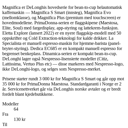
Magnifica er DeLonghis hovedserie for bean-to-cup helautomatisk
kaffemaskin — Magnifica S Smart (innsteg), Magnifica Evo
(mellomklasse), og Magnifica Plus (premium med touchscreen) er
hovedmodellene. PrimaDonna-serien er flaggskipene (Maestosa,
Elite, Soul) med fargedisplay, app-styring og lattekrem-funksjon.
Eletta Explore (lansert 2022) er en nyere flaggskip-modell med 50
oppskrifter og Cold Extraction-teknologi for kalde drikker. La
Specialista er manuell espresso-maskin for hjemme-barista (panel-
bryter-styring). Dedica EC685 er en kompakt manuell espresso for
begrenset benkeplass. Dinamica-serien er kompakt bean-to-cup.
DeLonghi lager også Nespresso-lisensierte modeller (Citiz,
Lattissima, Vertuo Plus etc) — disse markeres med Nespresso-logo,
ikke DeLonghi-logo, og selges som Nespresso-merket.
Prisene starter rundt 3 000 kr for Magnifica S Smart og går opp mot
35 000 kr for PrimaDonna Maestosa. Standardgaranti i Norge er 2
år. Servicenettverket går via DeLonghis norske avtaler og er bredt
fordelt blant kjedebutikkene.
Modeller
64
Fra
130
kr
Til