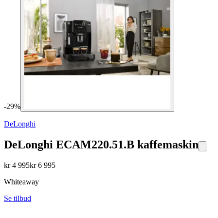
-
29
%
DeLonghi
DeLonghi ECAM220.51.B kaffemaskin
kr
4 995
kr
6 995
Whiteaway
Se tilbud