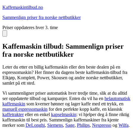
Kaffemaskin
tilbud.no
Sammenlign priser fra norske nettbutikker
Priser oppdateres hver 3. time
Kaffemaskin tilbud: Sammenlign priser
fra norske nettbutikker
Leter du etter en billig kaffemaskin eller den beste dealen på en
espressomaskin? Her finner du dagens beste kaffemaskin-tilbud fra
Elkjøp, Komplett, Power, Skousen og andre norske nettbutikker,
samlet på ett sted.
Vi sammenligner priser automatisk hver tredje time, slik at du alltid
ser oppdaterte tilbud og kampanjer. Enten du vil ha en
helautomatisk
kaffemaskin
som kverner bønner og lager kaffe med ett trykk, en
manuell espressomaskin
for den perfekte kopp kaffe, en klassisk
kaffetrakter
eller en enkel
kapselmaskin
: vi hjelper deg å finne riktig
kaffemaskin til best pris. Sammenlign kaffemaskiner fra kjente
merker som
DeLonghi
,
Siemens
,
Sage
,
Philips
,
Nespresso
og
Wilfa
.