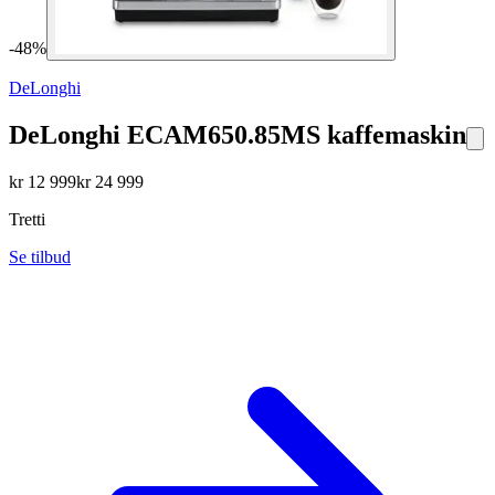
-
48
%
DeLonghi
DeLonghi ECAM650.85MS kaffemaskin
kr
12 999
kr
24 999
Tretti
Se tilbud