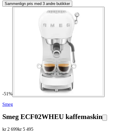
Sammenlign pris med 3 andre butikker
-
51
%
Smeg
Smeg ECF02WHEU kaffemaskin
kr
2 699
kr
5 495