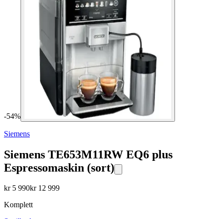
-
54
%
Siemens
Siemens TE653M11RW EQ6 plus
Espressomaskin (sort)
kr
5 990
kr
12 999
Komplett