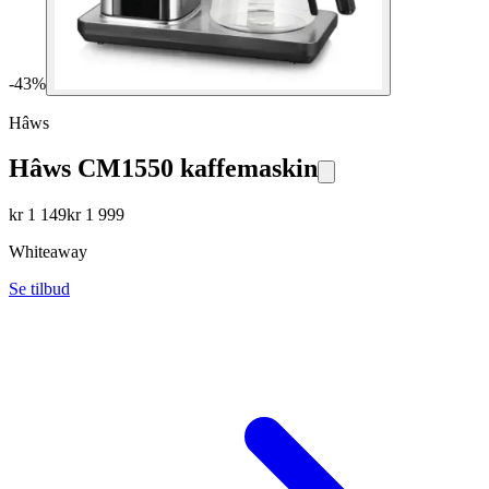
-
43
%
Hâws
Hâws CM1550 kaffemaskin
kr
1 149
kr
1 999
Whiteaway
Se tilbud