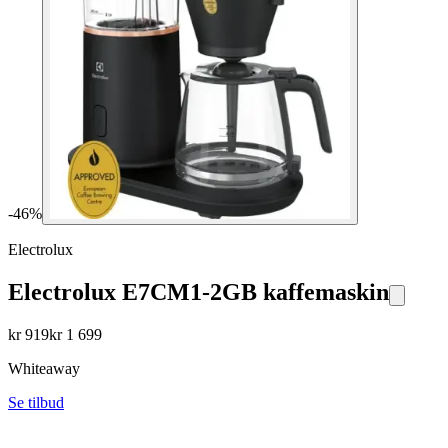
-
46
%
Electrolux
Electrolux E7CM1-2GB kaffemaskin
kr
919
kr
1 699
Whiteaway
Se tilbud