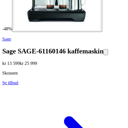
-
48
%
Sage
Sage SAGE-61160146 kaffemaskin
kr
13 599
kr
25 999
Skousen
Se tilbud