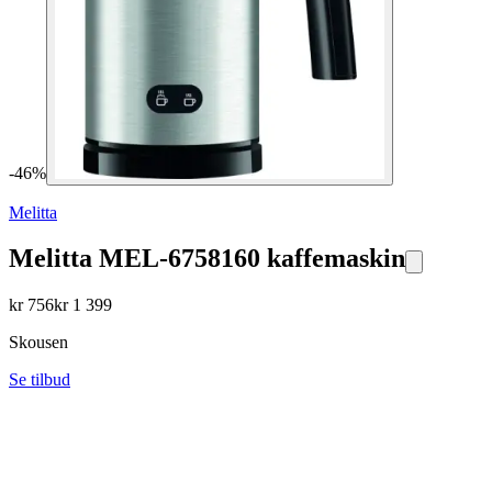
-
46
%
Melitta
Melitta MEL-6758160 kaffemaskin
kr
756
kr
1 399
Skousen
Se tilbud